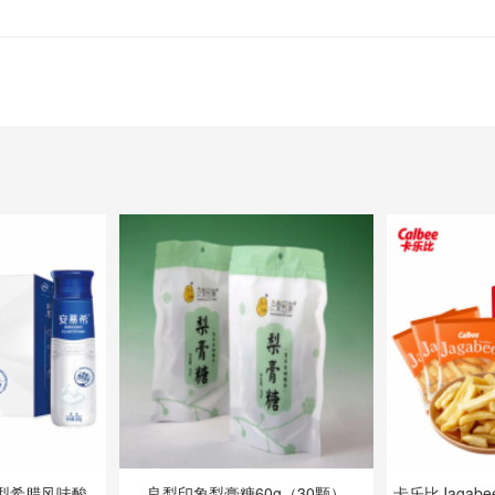
型希腊风味酸奶
良梨印象梨膏糖60g（30颗）
卡乐比Jagab