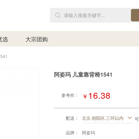
优选
大宗团购
541
阿姿玛 儿童靠背椅1541
16.38
￥
参考价：
配送：
北京,朝阳区,三环以内
可
品牌：
阿姿玛