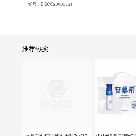
货号：
DGCC20005821
推荐热卖
金典有机纯牛奶梦幻盖250ml*10
伊利安慕希高端畅饮