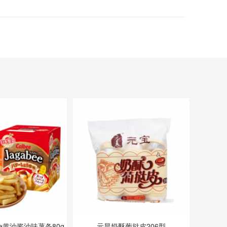
ee黄油酱油味薯条80g
元晨奶酥葡挞皮206型
益力多低