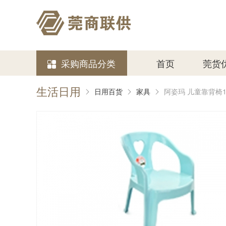
采购商品分类
首页
莞货
生活日用
日用百货
家具
阿姿玛 儿童靠背椅1