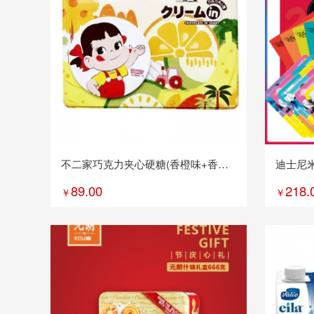
不二家巧克力夹心硬糖(香橙味+香蕉
迪士尼
味+哈密瓜味)-礼盒装300g
89.00
218.
￥
￥