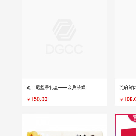
迪士尼坚果礼盒——金典荣耀
莞府鲜肉
150.00
108.
￥
￥