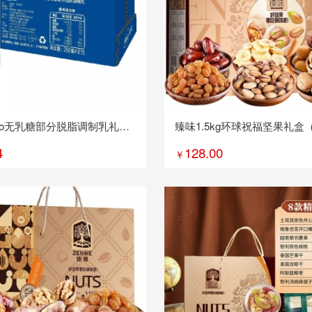
lio无乳糖部分脱脂调制乳礼盒
臻味1.5kg环球祝福坚果礼盒（
*15
款）
4
128.00
￥